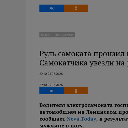
Новости
Происшествия
Руль самоката пронзил 
Самокатчика увезли на
22:40 05.08.2026
22:40 05.08.2026
Водителя электросамоката госп
автомобилем на Ленинском прос
сообщает
Neva.Today
, в резуль
мужчине в ногу.