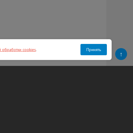
й обработки cookies
.
Принять
↑