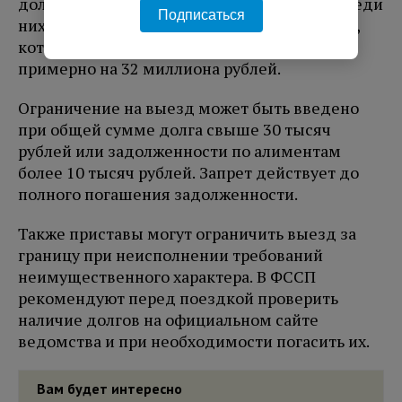
должников более 2,6 миллиарда рублей. Среди
Подписаться
них более 9000 неплательщиков алиментов,
которые в итоге погасили задолженность
примерно на 32 миллиона рублей.
Ограничение на выезд может быть введено
при общей сумме долга свыше 30 тысяч
рублей или задолженности по алиментам
более 10 тысяч рублей. Запрет действует до
полного погашения задолженности.
Также приставы могут ограничить выезд за
границу при неисполнении требований
неимущественного характера. В ФССП
рекомендуют перед поездкой проверить
наличие долгов на официальном сайте
ведомства и при необходимости погасить их.
Вам будет интересно