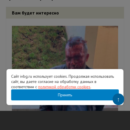
Вам будет интересно
Сайт ivbg.ru использует cookies. Продолжая использовать
сайт, вы даете согласие на обработку данных в
соответствии с
политикой обработки cookies
.
Принять
↑
На почве Украины: житель Ленобласти