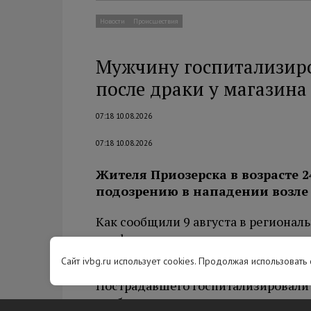
Новости
Происшествия
Мужчину госпитализиро
после драки у магазина
07:18 10.08.2026
07:18 10.08.2026
Жителя Приозерска в возрасте 24
подозрению в нападении возле
Как сообщили 9 августа в региона
конфликт, в ходе которого подозре
упал на ковровое покрытие возле м
Сайт ivbg.ru использует cookies. Продолжая использовать
Пострадавшего госпитализировали 
возбуждении уголовного дела.