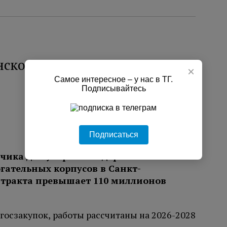
ского театра выделят 110
×
Самое интересное – у нас в ТГ.
Подписывайтесь
Подписаться
чика для уборки и содержания
гательных корпусов в Санкт-
нтракта превышает 110 миллионов
госзакупок, работы рассчитаны на 2026-2028