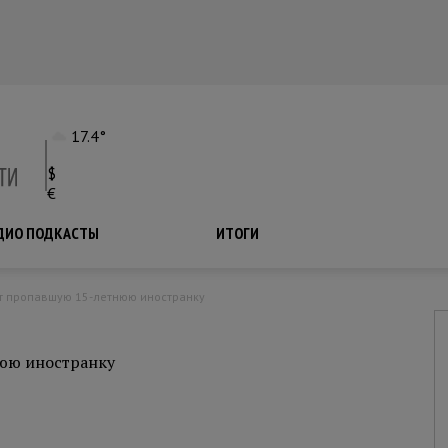
17.4°
$
€
ДИО ПОДКАСТЫ
ПОДКАСТЫ
ИТОГИ
ут пропавшую 15-летнюю иностранку
юю иностранку