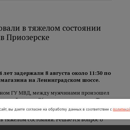
вали в тяжелом состоянии
 в Приозерске
 лет задержали 8 августа около 11:30 по
 магазина на Ленинградском шоссе.
льном ГУ МВД, между мужчинами произошел
ваемый ударил 36-летнего оппонента. Тот
агазина.
 сайт, вы даете согласие на обработку данных в соответствии с
политико
в тяжелом состоянии. Решается вопрос о