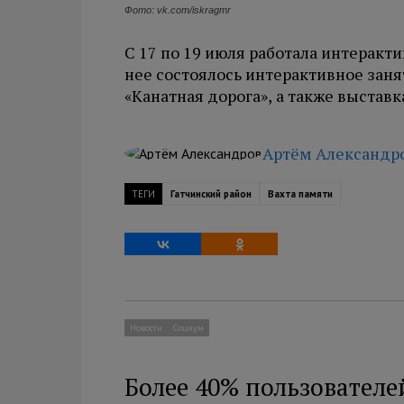
Фото: vk.com/iskragmr
С 17 по 19 июля работала интеракт
нее состоялось интерактивное зан
«Канатная дорога», а также выстав
Артём Александр
ТЕГИ
Гатчинский район
Вахта памяти
Новости
Социум
Более 40% пользователе