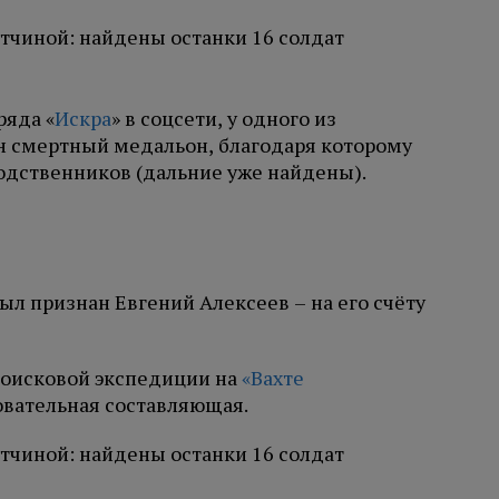
ряда «
Искра
» в соцсети, у одного из
н смертный медальон, благодаря которому
одственников (дальние уже найдены).
л признан Евгений Алексеев – на его счёту
оисковой экспедиции на
«Вахте
овательная составляющая.