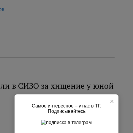
ов
ли в СИЗО за хищение у юной
×
Самое интересное – у нас в ТГ.
Подписывайтесь