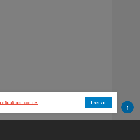
й обработки cookies
.
Принять
↑