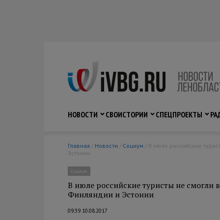
НОВОСТИ
СВО
ИСТОРИИ
СПЕЦПРОЕКТЫ
РА
Главная
/
Новости
/
Социум
/ В июле российские туристы не смогли ввести в страну две тонны продуктов из Финляндии и
Эстонии
Социум
В июле российские туристы не смогли в
Финляндии и Эстонии
09:39 10.08.2017