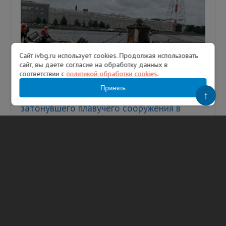
Сайт ivbg.ru использует cookies. Продолжая использовать
сайт, вы даете согласие на обработку данных в
соответствии с
политикой обработки cookies
.
Принять
↑
Более 73 млн рублей заплатит владелец
затонувшего плавучего сооружения в
Большой Невке
В результате происшествия экологии был
нанесен значительный ущерб. Фото:
Росприроднадзор по СЗФО Росприроднадзор
по СЗФО через суд взыскал с владельца...
03.08.2026
284
Фото на миниатюре: magnific