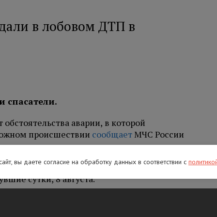
дали в лобовом ДТП в
и спасатели.
обстоятельства аварии, в которой
орожном происшествии
сообщает
МЧС России
 сайт, вы даете согласие на обработку данных в соответствии с
политико
ое ДТП между двумя отечественными авто
вшие сутки, 8 августа.
вух легковых автомобилей — Lada Largus и