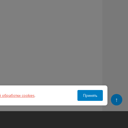
й обработки cookies
.
Принять
↑