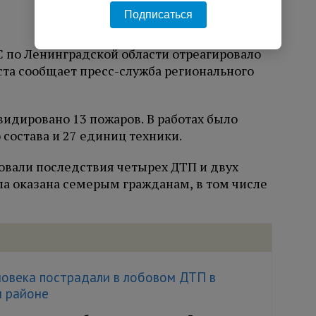
Подписаться
 по Ленинградской области отреагировало
уста сообщает пресс-служба регионального
видировано 13 пожаров. В работах было
 состава и 27 единиц техники.
овали последствия четырех ДТП и двух
а оказана семерым гражданам, в том числе
ловека пострадали в лобовом ДТП в
 районе