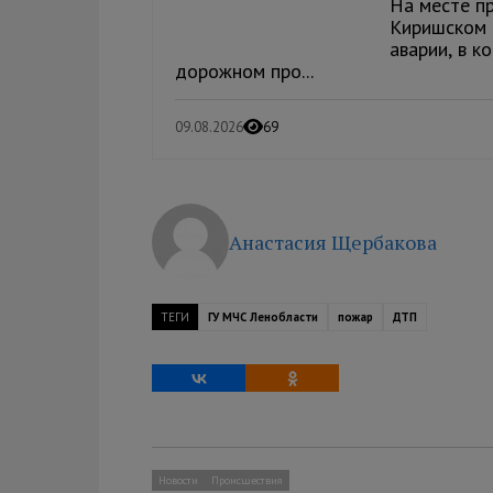
На месте п
Киришском 
аварии, в к
дорожном про...
09.08.2026
69
Анастасия Щербакова
ТЕГИ
ГУ МЧС Ленобласти
пожар
ДТП
Новости
Происшествия