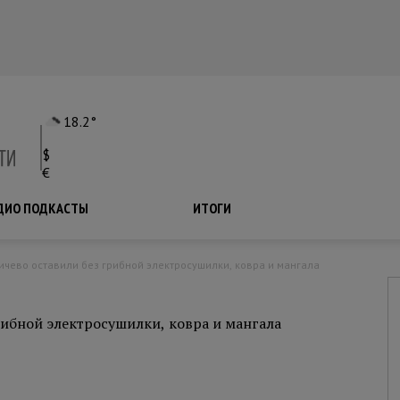
18.2°
$
€
ДИО ПОДКАСТЫ
ПОДКАСТЫ
ИТОГИ
ьичево оставили без грибной электросушилки, ковра и мангала
рибной электросушилки, ковра и мангала