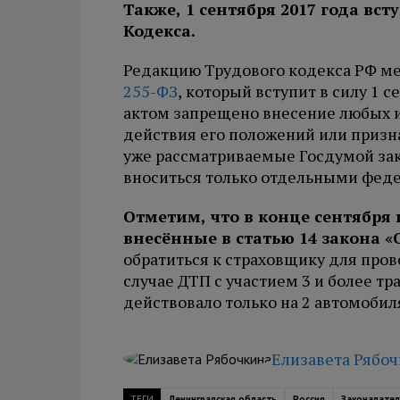
Также, 1 сентября 2017 года вст
Кодекса.
Редакцию Трудового кодекса РФ м
255-ФЗ
, который вступит в силу 1 
актом запрещено внесение любых 
действия его положений или призн
уже рассматриваемые Госдумой за
вноситься только отдельными фед
Отметим, что в конце сентября
внесённые в статью 14 закона 
обратиться к страховщику для про
случае ДТП с участием 3 и более т
действовало только на 2 автомобил
Елизавета Рябо
ТЕГИ
Ленинградская область
Россия
Законадател