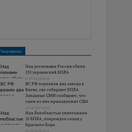
Популярное
Над регионами России сбили
131 украинский БПЛА
07:25 03.08.2026
ВС РФ поразили два завода в
Киеве, где собирают БПЛА.
Западные СМИ сообщают, что
один из них принадлежит США
11:34 31.07.2026
Над Ленобластью уничтожили
15 БПЛА, поврежден склад у
Красного Бора
06:18 04.08.2026