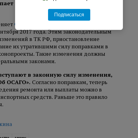
упает в силу новая редакция Трудового
Подписаться
еняет
Федеральный закон от 29.07.2017 N
сентября 2017 года. Этим законодательным
изменений в ТК РФ, приостановление
ание их утратившими силу поправками в
конопроекты. Такие изменения должны
еральными законами.
 вступают в законную силу изменения,
«Об ОСАГО»
.
Согласно поправкам, теперь
ведения ремонта или выплаты можно в
ранспортных средств. Раньше это правило
я.
чкина
ьство
законы