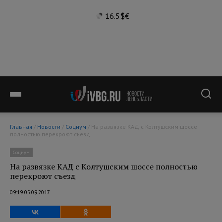
16.5°
$
€
Главная
/
Новости
/
Социум
/ На развязке КАД с Колтушским шоссе
полностью перекроют съезд
Социум
На развязке КАД с Колтушским шоссе полностью
перекроют съезд
09:19 05.09.2017