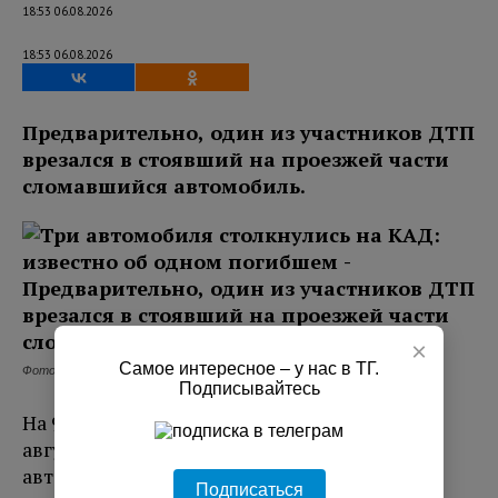
18:53 06.08.2026
18:53 06.08.2026
Предварительно, один из участников ДТП
врезался в стоявший на проезжей части
сломавшийся автомобиль.
×
Самое интересное – у нас в ТГ.
Фото: ФКУ Упрдор «Северо-Запад»
Подписывайтесь
На 99-м километре внешнего кольца КАД 6
августа произошло столкновение трех
автомобилей. В результате происшествия
Подписаться