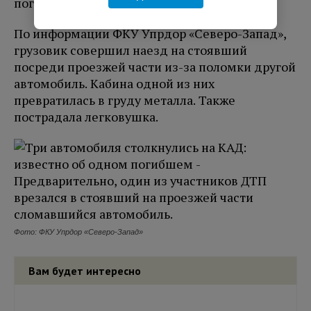
погиб один человек.
По информации ФКУ Упрдор «Северо-Запад»,
грузовик совершил наезд на стоявший
посреди проезжей части из-за поломки другой
автомобиль. Кабина одной из них
превратилась в груду металла. Также
пострадала легковушка.
Фото: ФКУ Упрдор «Северо-Запад»
Вам будет интересно