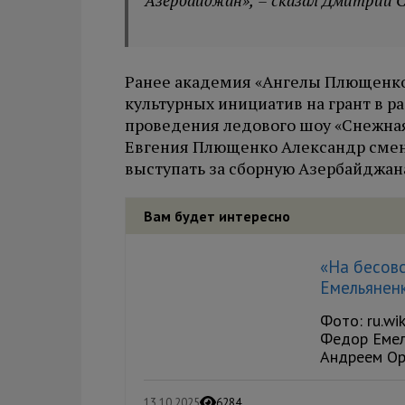
Азербайджан», – сказал Дмитрий 
Ранее академия «Ангелы Плющенко
культурных инициатив на грант в р
проведения ледового шоу «Снежная 
Евгения Плющенко Александр смен
выступать за сборную Азербайджан
Вам будет интересно
«На бесов
Емельянен
Фото: ru.wi
Федор Емел
Андреем Орл
13.10.2025
6284