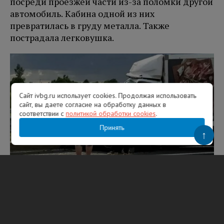
посреди проезжей части из-за поломки другой
автомобиль. Кабина одной из них
превратилась в груду металла. Также
пострадала легковушка.
Сайт ivbg.ru использует cookies. Продолжая использовать
сайт, вы даете согласие на обработку данных в
соответствии с
политикой обработки cookies
.
Принять
↑
Фото: ФКУ Упрдор «Северо-Запад»