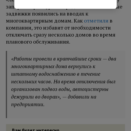
запорной арматуры в городе Пикалёво. Новые
задвижки появились на вводах к
многоквартирным домам. Как
отметили
в
компании, это избавит от необходимости
отключать сразу несколько домов во время
планового обслуживания.
«Работы провели в кратчайшие сроки — два
многоквартирных дома вернулись к
штатному водоснабжению в течение
нескольких часов. На время отключения был
организован подвоз воды, автоцистерны
дежурили во дворах», — добавили на
предприятии.
Вам будет интересно