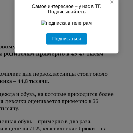
×
Самое интересное – у нас в ТГ.
Подписывайтесь
Подписаться
овому учебному году в Санкт-
ся родителям примерно в 45-47 тысяч
комплект для первоклассницы стоит около
ника – 44,8 тысячи.
дежда и обувь, на которые приходится более
я девочки оценивается примерно в 33
 тысячу.
енная обувь – примерно в два раза.
 в цене на 71%, классические брюки – на