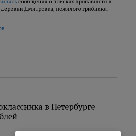
вились
сообщения о поисках пропавшего в
е деревни
Дмитровка,
пожилого грибника.
ов
оклассника в Петербурге
ублей