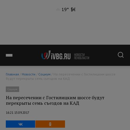
19°
$
€
Главная
/
Новости
/
Социум
/ На пересечении с Гостилицким шоссе
будут перекрыты семь съездов на КАД
Социум
На пересечении с Гостилицким шоссе будут
перекрыты семь съездов на КАД
16:21 15.09.2017