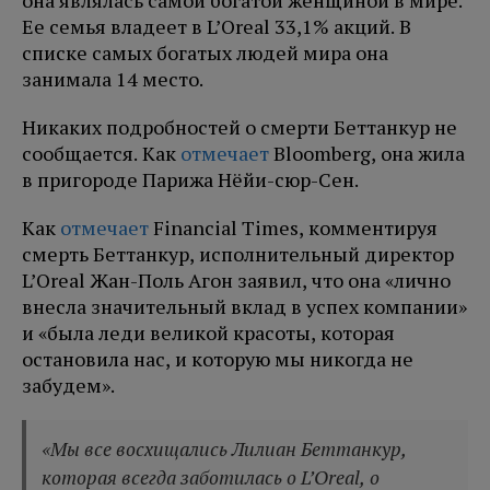
она являлась самой богатой женщиной в мире.
Ее семья владеет в L’Oreal 33,1% акций. В
списке самых богатых людей мира она
занимала 14 место.
Никаких подробностей о смерти Беттанкур не
сообщается. Как
отмечает
Bloomberg, она жила
в пригороде Парижа Нёйи-сюр-Сен.
Как
отмечает
Financial Times, комментируя
смерть Беттанкур, исполнительный директор
L’Oreal Жан-Поль Агон заявил, что она «лично
внесла значительный вклад в успех компании»
и «была леди великой красоты, которая
остановила нас, и которую мы никогда не
забудем».
«Мы все восхищались Лилиан Беттанкур,
которая всегда заботилась о L’Oreal, о