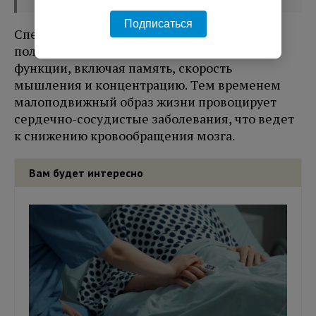
Подписаться
Специалист пояснила, что отсутствие
полноценного сна влияет на когнитивные
функции, включая память, скорость
мышления и концентрацию. Тем временем
малоподвижный образ жизни провоцирует
сердечно-сосудистые заболевания, что ведет
к снижению кровообращения мозга.
Вам будет интересно