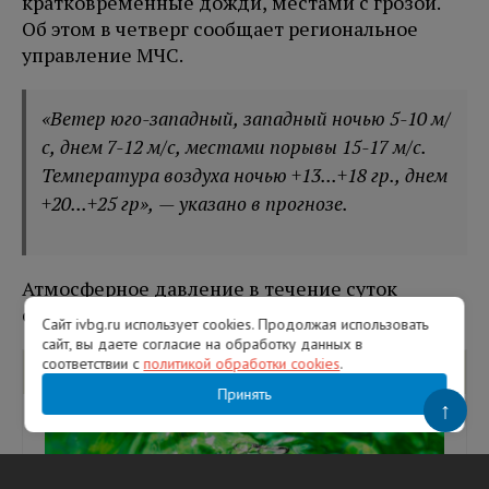
кратковременные дожди, местами с грозой.
Об этом в четверг сообщает региональное
управление МЧС.
«Ветер юго-западный, западный ночью 5-10 м/
с, днем 7-12 м/с, местами порывы 15-17 м/с.
Температура воздуха ночью +13...+18 гр., днем
+20...+25 гр», — указано в прогнозе.
Атмосферное давление в течение суток
существенно меняться не будет.
Сайт ivbg.ru использует cookies. Продолжая использовать
сайт, вы даете согласие на обработку данных в
соответствии с
политикой обработки cookies
.
Вам будет интересно
Принять
↑