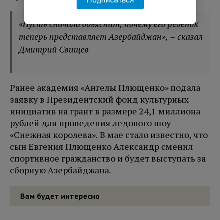
«Пусть сначала объяснит, почему его ребенок
теперь представляет Азербайджан», – сказал
Дмитрий Свищев
Ранее академия «Ангелы Плющенко» подала
заявку в Президентский фонд культурных
инициатив на грант в размере 24,1 миллиона
рублей для проведения ледового шоу
«Снежная королева». В мае стало известно, что
сын Евгения Плющенко Александр сменил
спортивное гражданство и будет выступать за
сборную Азербайджана.
Вам будет интересно