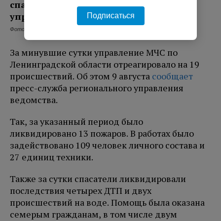
Подписаться
Фото: МЧС ЛО
За минувшие сутки управление МЧС по
Ленинградской области отреагировало на 19
происшествий. Об этом 9 августа
сообщает
пресс-служба регионального управления
ведомства.
Так, за указанный период было
ликвидировано 13 пожаров. В работах было
задействовано 109 человек личного состава и
27 единиц техники.
Также за сутки спасатели ликвидировали
последствия четырех ДТП и двух
происшествий на воде. Помощь была оказана
семерым гражданам, в том числе двум