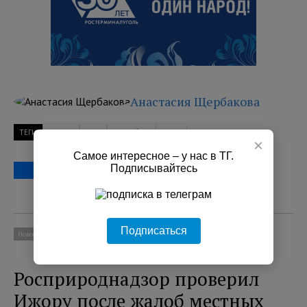
Анастасия Щербакова
ТЕГИ
авария
ДТП
Петербург
такси
×
Самое интересное – у нас в ТГ.
Подписывайтесь
Подписаться
Новости
Социум
Росприроднадзор проверил
Ижору после жалоб местных