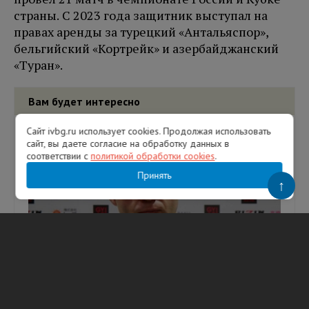
страны. С 2023 года защитник выступал на
правах аренды за турецкий «Антальяспор»,
бельгийский «Кортрейк» и азербайджанский
«Туран».
Вам будет интересно
Сайт ivbg.ru использует cookies. Продолжая использовать
сайт, вы даете согласие на обработку данных в
соответствии с
политикой обработки cookies
.
Принять
↑