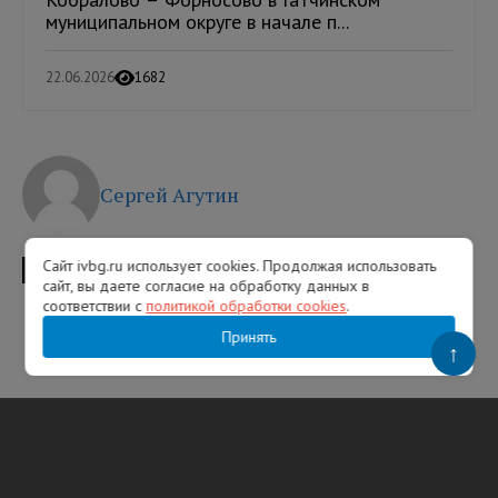
муниципальном округе в начале п...
22.06.2026
1682
Сергей Агутин
Сайт ivbg.ru использует cookies. Продолжая использовать
ТЕГИ
колпино
ДТП
сайт, вы даете согласие на обработку данных в
соответствии с
политикой обработки cookies
.
Принять
↑