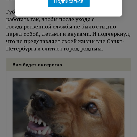
Подписаться
Губернатор отметил, что считает важным
работать так, чтобы после ухода с
государственной службы не было стыдно
перед собой, детьми и внуками. И подчеркнул,
что не представляет своей жизни вне Санкт-
Петербурга и считает город родным.
Вам будет интересно