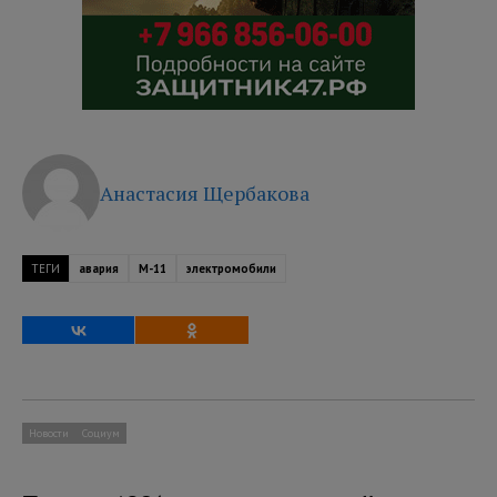
Анастасия Щербакова
ТЕГИ
авария
М-11
электромобили
Новости
Социум