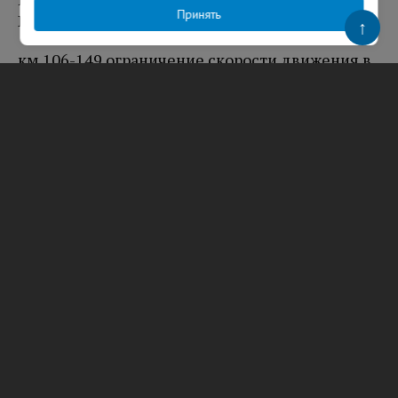
Принять
Большая Ижора
↑
км 106-149 ограничение скорости движения в
оба направления с 08:00 до 19:00, мойка,
очистка, ремонт, выправка, установка
дорожных знаков.
А-114 «Вологда – Тихвин – автомобильная
дорога Р-21 «Кола»
:
км 331-531 ограничение скорости движения в
оба направления с 08:00 до 19:00, мойка,
очистка, ремонт, выправка, установка
дорожных знаков.
А-180 «Нарва» подъезд к МТП «Усть-Луга»:
км 40-52 ограничение скорости движения в
оба направления с 09:00 до 20:00, уборка песка