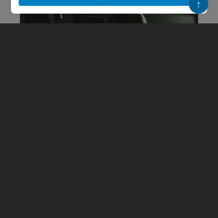
↑
Журналист ivbg.ru поговорил с
телефонными лжебанкирами:
рассказываем, как действуют и на что
давят, чтобы обмануть
Телефонные мошенники позвонили от имени
банка ВТБ и действовали по схеме, никогда
не описываемой нами ранее. Говорили
уверенно и располагали личными д...
05.02.2021
6931