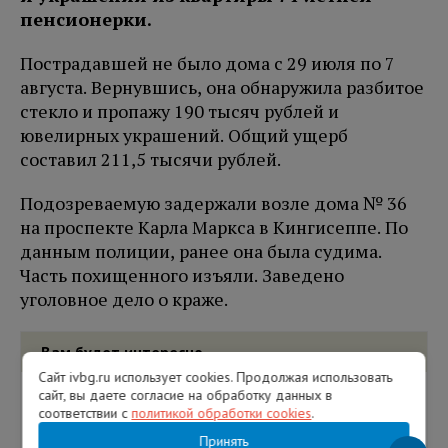
пенсионерки.
Пострадавшей не было дома с 29 июля по 7
августа. Вернувшись, она обнаружила разбитое
стекло и пропажу 190 тысяч рублей и
ювелирных украшений. Общий ущерб
составил 211,5 тысячи рублей.
Подозреваемую задержали возле дома № 36
на проспекте Карла Маркса в Кингисеппе. По
данным полиции, ранее она была судима.
Часть похищенного изъяли. Заведено
уголовное дело о краже.
Вам будет интересно
Сайт ivbg.ru использует cookies. Продолжая использовать
сайт, вы даете согласие на обработку данных в
соответствии с
политикой обработки cookies
.
Принять