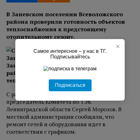
В Заневском поселении Всеволожского
района проверили готовность объектов
теплоснабжения к предстоящему
отопительному сезону.
×
Самое интересное – у нас в ТГ.
Подписывайтесь
Подписаться
С рабочей поездкой объекты посетил
председатель Комитета по ТЭК
Ленинградской области Сергей Морозов. В
местной администрации сообщили, что
ремонт сетей и оборудования идет в
соответствии с графиком.