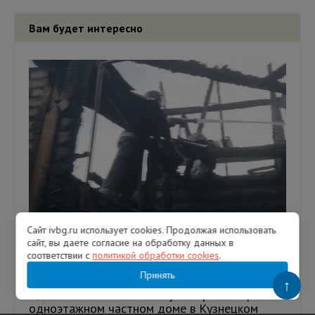
Вам будет интересно
Сайт ivbg.ru использует cookies. Продолжая использовать
сайт, вы даете согласие на обработку данных в
Человек погиб при пожаре в частном доме
соответствии с
политикой обработки cookies
.
в Гатчинском округе
Принять
↑
Один человек погиб 6 августа при пожаре в
одноэтажном частном доме в Кузнецком