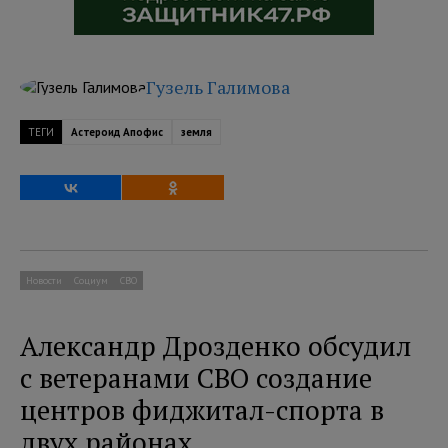
Гузель Галимова
ТЕГИ
Астероид Апофис
земля
Новости
Социум
СВО
Александр Дрозденко обсудил
с ветеранами СВО создание
центров фиджитал-спорта в
двух районах