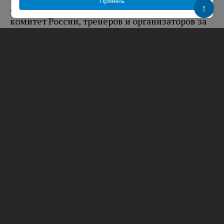
Принять
↑
«Защитники Отечества», Паралимпийский
комитет России, тренеров и организаторов за
проведение турнира и подчеркнул, что
Ленинградская область продолжит развивать
адаптивный спорт, готовить специалистов и
создавать условия для регулярных тренировок
ветеранов рядом с домом.
Вам будет интересно
Справку об участии в СВО теперь можно
получить в день обращения в любом МФЦ
Ленобласти