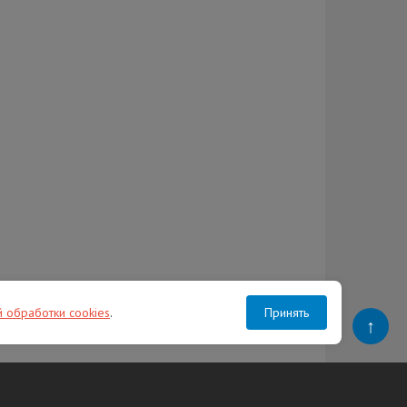
й обработки cookies
.
Принять
↑