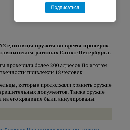
Подписаться
 72 единицы оружия во время проверок
алининском районах Санкт-Петербурга.
цы проверили более 200 адресов.
По итогам
твенности привлекли 18 человек.
ельцы, которые продолжали хранить оружие
азрешительных документов. Также оружие
я на его хранение были аннулированы.