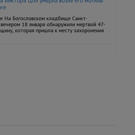
а Виктора Цоя умерла возле его могилы
рге
re На Богословском кладбище Санкт-
 вечером 18 января обнаружили мертвой 47-
щину, которая пришла к месту захоронения