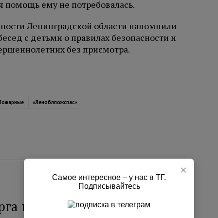
я помощь ему не потребовалась.
сности Ленинградской области напомнили
есед с детьми о правилах безопасности и
ершеннолетних без присмотра.
Пожарные
«Леноблпожспас»
×
Самое интересное – у нас в ТГ.
Подписывайтесь
рга изъяли более 70 единиц