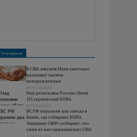
Популярное
В США именем Иван ежегодно
называют тысячи
новорожденных
08:05 05.08.2026
Над регионами России сбили
131 украинский БПЛА
07:25 03.08.2026
ВС РФ поразили два завода в
Киеве, где собирают БПЛА.
Западные СМИ сообщают, что
один из них принадлежит США
11:34 31.07.2026