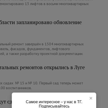
ремонтировано 13 лифтов в восьми многоквартирных
бласти запланировано обновление
тальный ремонт завершён в 1504 многоквартирных
овель, фасадов, фундаментов, лифтового
ей, а также разработку проектной документации.
тальных ремонтов открылись в Луге
их садах № 15 и № 10. Первый сад теперь может
100 воспитанников.
×
ут сделаны до августа
Самое интересное – у нас в ТГ.
Подписывайтесь