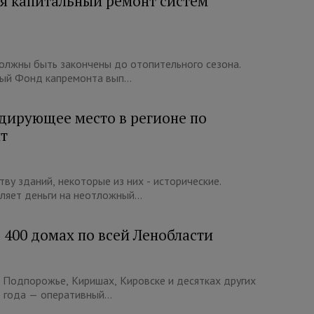
я капитальный ремонт систем
должны быть закончены до отопительного сезона.
ый Фонд капремонта вып...
дирующее место в регионе по
нт
ву зданий, некоторые из них - исторические.
яет деньги на неотложный...
 400 домах по всей Ленобласти
, Подпорожье, Киришах, Кировске и десятках других
 года — оперативный...