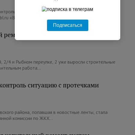
нтроль ремонт всех 90 кровель, который
.ru «В работе — 90 кровель во...
Подписаться
й ремонт трех жилых домов - объектов
, 2/4 и Рыбном переулке, 2 уже выросли строительные
вительным работа...
 контроль ситуацию с протечками
вского района, попавшая в новостные ленты, стала
нной комиссии по ЖКХ...