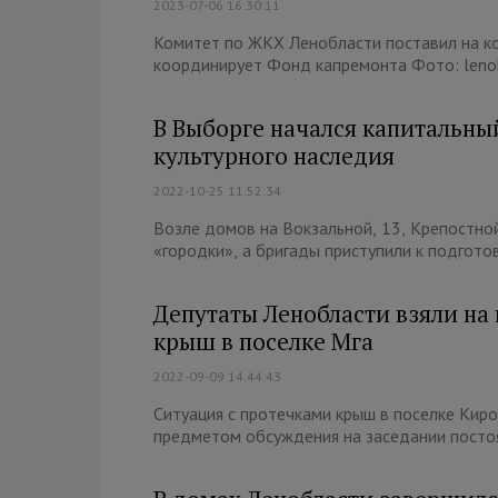
2023-07-06 16:30:11
Комитет по ЖКХ Ленобласти поставил на ко
координирует Фонд капремонта Фото: lenobl
В Выборге начался капитальны
культурного наследия
2022-10-25 11:52:34
Возле домов на Вокзальной, 13, Крепостной
«городки», а бригады приступили к подгото
Депутаты Ленобласти взяли на
крыш в поселке Мга
2022-09-09 14:44:43
Ситуация с протечками крыш в поселке Киро
предметом обсуждения на заседании постоя