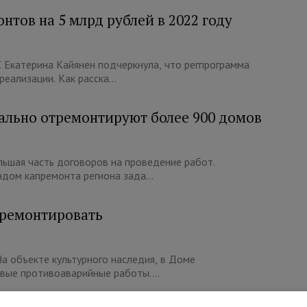
нтов на 5 млрд рублей в 2022 году
Екатерина Кайянен подчеркнула, что регпрограмма
еализации. Как расска...
тально отремонтируют более 900 домов
льшая часть договоров на проведение работ.
дом капремонта региона зада...
 ремонтировать
а объекте культурного наследия, в Доме
рвые противоаварийные работы....