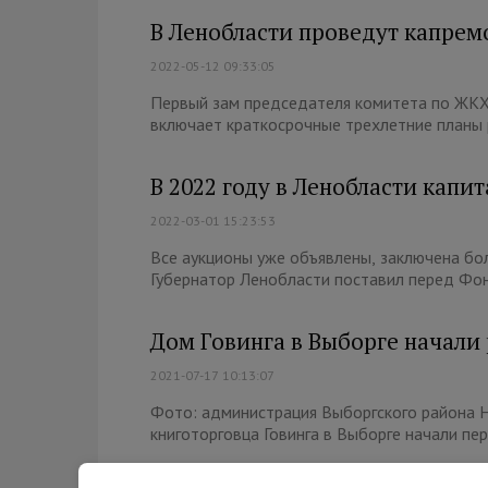
В Ленобласти проведут капремо
2022-05-12 09:33:05
Первый зам председателя комитета по ЖКХ 
включает краткосрочные трехлетние планы р
В 2022 году в Ленобласти капи
2022-03-01 15:23:53
Все аукционы уже объявлены, заключена бо
Губернатор Ленобласти поставил перед Фон
Дом Говинга в Выборге начали
2021-07-17 10:13:07
Фото: администрация Выборгского района Н
книготорговца Говинга в Выборге начали пе