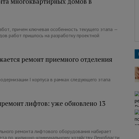
нта многоквартирных домов в
абот, причем ключевая особенность текущего этапа —
дов работ пришлось на разработку проектной
жается ремонт приемного отделения
модернизации I корпуса в рамках следующего этапа
премонт лифтов: уже обновлено 13
ального ремонта лифтового оборудования набирает
ета по жилищно-коммунальному хозяйству Ленобласти