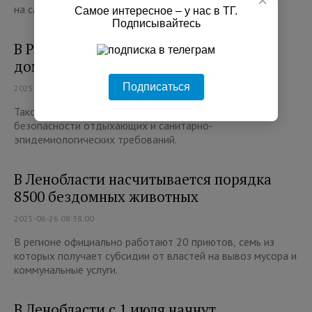
×
на самостоятельные прогулки.
Самое интересное – у нас в ТГ.
Подписывайтесь
В России с 1 сентября запретят брать
домашних животных на пляжи
Подписаться
2025-07-02 08:34:00
Такое решение принято в целях обеспечения
безопасности отдыхающих и санитарно-
эпидемиологических требований.
В Ленобласти насчитывается порядка
8500 бездомных животных
2025-06-26 08:38:00
В регионе официально работают 20 приютов, семь из
которых получает субсидии от властей на вывоз мусора и
коммунальные услуги.
В Ленобласти с 1 июля начнут