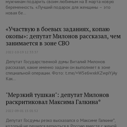
мужчинам подарить своим любимым на 8 марта новую
беременность. «Лучший подарок для женщины – это
новая бе...
«Участвую в боевых заданиях, копаю
окопы»: депутат Милонов рассказал, чем
занимается в зоне СВО
2022-10-19 12:33:37
Депутат Государственной думы Виталий Милонов
рассказал, какие именно задачи он выполняет в зоне
специальной операции. Фото: t.me/+W5e6wxkKZwpiYjAy
Как...
"Мерзкий тушкан": депутат Милонов
раскритиковал Максима Галкина*
2022-09-01 15:01:52
Депутат Госдумы резко высказался о Максиме Галкине*,
который не решился вернуться в Россию вместе с женой