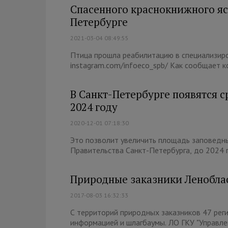
Спасенного краснокнижного яс
Петербурге
2021-03-04 08:49:55
Птица прошла реабилитацию в специализиро
instagram.com/infoeco_spb/ Как сообщает к
В Санкт-Петербурге появятся с
2024 году
2020-12-01 07:18:30
Это позволит увеличить площадь заповедн
Правительства Санкт-Петербурга, до 2024 го
Природные заказники Леноблас
2017-08-03 16:32:33
С территорий природных заказников 47 реги
информацией и шлагбаумы. ЛО ГКУ "Управлен