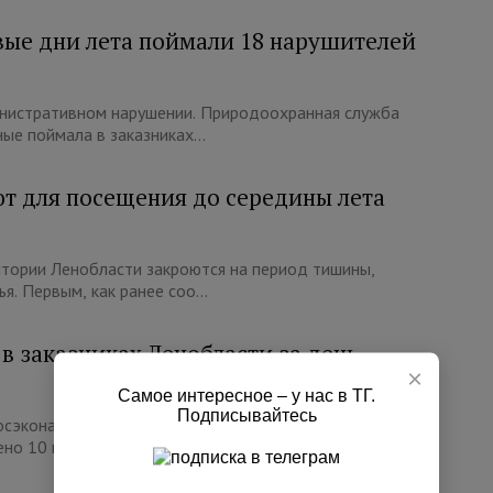
рвые дни лета поймали 18 нарушителей
нистративном нарушении. Природоохранная служба
е поймала в заказниках...
ют для посещения до середины лета
тории Ленобласти закроются на период тишины,
я. Первым, как ранее соо...
в заказниках Ленобласти за день
×
Самое интересное – у нас в ТГ.
Подписывайтесь
Госэконадзора и дирекции ООПТ провели рейды в
но 10 протоколов за на...