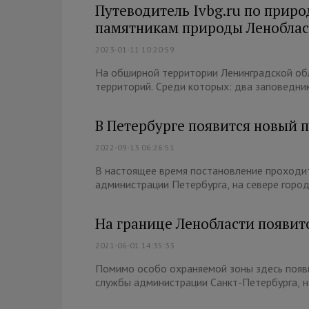
Путеводитель Ivbg.ru по прир
памятникам природы Ленобла
2023-01-11 10:20:59
На обширной территории Ленинградской об
территорий. Среди которых: два заповедник
В Петербурге появится новый 
2022-09-13 06:26:51
В настоящее время постановление проходи
администрации Петербурга, на севере города
На границе Ленобласти появит
2021-06-01 14:35:33
Помимо особо охраняемой зоны здесь появи
службы администрации Санкт-Петербурга, на