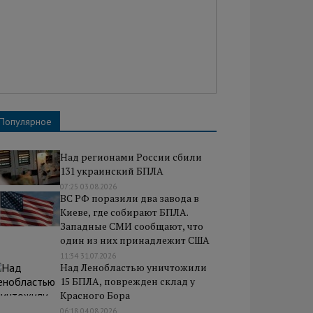
Популярное
Над регионами России сбили
131 украинский БПЛА
07:25 03.08.2026
ВС РФ поразили два завода в
Киеве, где собирают БПЛА.
Западные СМИ сообщают, что
один из них принадлежит США
11:34 31.07.2026
Над Ленобластью уничтожили
15 БПЛА, поврежден склад у
Красного Бора
06:18 04.08.2026