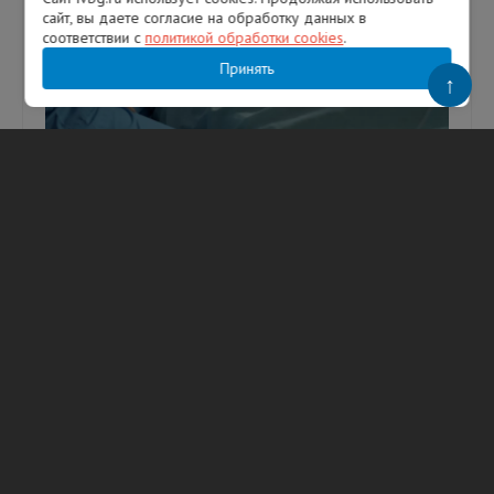
сайт, вы даете согласие на обработку данных в
соответствии с
политикой обработки cookies
.
Принять
↑
Названы факторы, на 123% повышающие
риск преждевременной смерти после 50
лет
Фото: Freepik. Сочетание абдоминального
ожирения и дефицита витамина D может
значительно повышать риск
преждевременной смерти у людей старше 50
лет. К...
06.08.2026
238