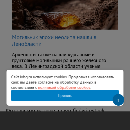
Могильник эпохи неолита нашли в
Ленобласти
Археологи также нашли курганные и
грунтовые могильники раннего железного
века. В Ленинградской области ученые
впервые нашли памятник эпохи неолита
Сайт ivbg.ru использует cookies. Продолжая использовать
&md...
сайт, вы даете согласие на обработку данных в
соответствии с
политикой обработки cookies
.
07.08.2026
273
Принять
↑
Фото на миниатюре: magnific/ wirestock