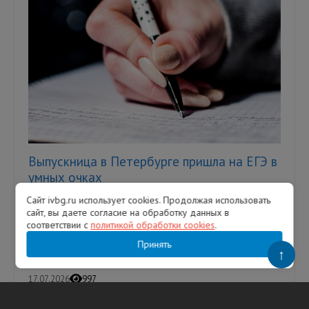
Выпускница в Петербурге пришла на ЕГЭ в
умных очках
Сайт ivbg.ru использует cookies. Продолжая использовать
Однако это не помогло девушке сдать
сайт, вы даете согласие на обработку данных в
экзамен — ее удалили с аудитории. В
соответствии с
политикой обработки cookies
.
Петербурге выпускница пыталась сдать
Единый государственный экзамен (ЕГЭ...
Принять
↑
17.07.2026
997