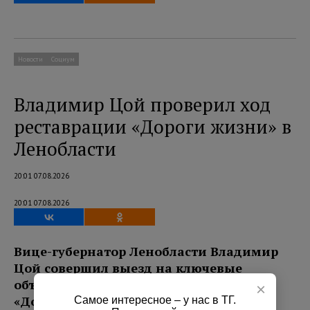
Новости
Социум
Владимир Цой проверил ход
реставрации «Дороги жизни» в
Ленобласти
20:01 07.08.2026
20:01 07.08.2026
Вице-губернатор Ленобласти Владимир
Цой совершил выезд на ключевые
объекты мемориального комплекса
×
«Дорога жизни».
Самое интересное – у нас в ТГ.