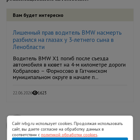
Вам будет интересно
Лишенный прав водитель BMW насмерть
разбился на глазах у 3-летнего сына в
Ленобласти
Водитель BMW X1 погиб после съезда
автомобиля в кювет на 4-м километре дороги
Кобралово – Форносово в Гатчинском
муниципальном округе в начале п...
22.06.2026
1623
Сайт ivbg.ru использует cookies. Продолжая использовать
Сергей Агутин
сайт, вы даете согласие на обработку данных в
соответствии с
политикой обработки cookies
.