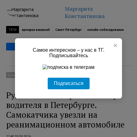
Маргарита
Константинова
ТЕГИ
ярмарка вакансий
Санкт-Петербург
онлайн‑собеседования
×
Самое интересное – у нас в ТГ.
Подписывайтесь
Новости
Происшествия
Подписаться
Руль самоката пронзил ногу
водителя в Петербурге.
Самокатчика увезли на
реанимационном автомобиле
22:40 05.08.2026