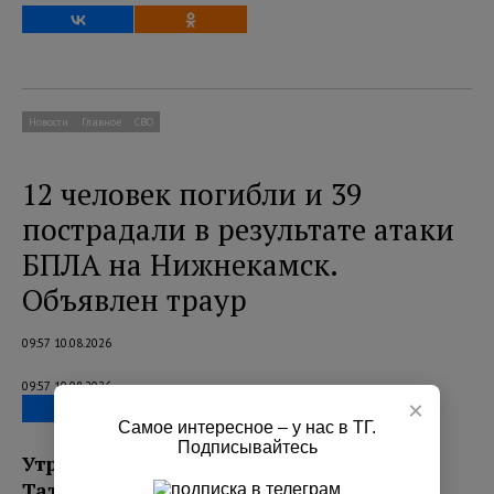
Новости
Главное
СВО
12 человек погибли и 39
пострадали в результате атаки
БПЛА на Нижнекамск.
Объявлен траур
09:57 10.08.2026
09:57 10.08.2026
×
Самое интересное – у нас в ТГ.
Подписывайтесь
Утром 10 августа город Нижнекамск в
Татарстане подвергся массированной