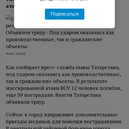
атаке беспилотников.
Подписаться
Фото: freepik.
Как сообщает пресс-служба главы Татарстана,
под ударом оказались как производственные,
так и гражданские объекты. В результате
массированной атаки ВСУ 12 человек погибли,
еще 39 пострадали. Власти Татарстана
объявили траур.
Сейчас в город направляют дополнительные
бригады медиков для помощи пострадавшим.
В центральной районной больнице города