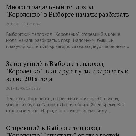
Многострадальный теплоход
"Короленко" в Выборге начали разбирать
2018-02-15 17:01:42
Выборгский теплоход "Короленко", сгоревший в конце
июля, начали разбирать.&nbsp; Напомним, бывший
плавучий хостел&nbsp;загорелся около двух часов ночи...
Затонувший в Выборге теплоход
"Короленко" планируют утилизировать к
весне 2018 года
2017-12-06 15:08:28
Теплоход Короленко, сгоревший в ночь на 31-е июля,
уберут из бухты Салакка-Лахти в ближайшее время. Как
стало известно ivbg.ru, в настоящее время веду...
Сгоревший в Выборге теплоход
"Короленко" "спрятали" от глаз гостей