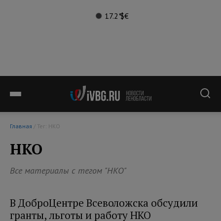
17.2°
$
€
Главная
/ Тег: НКО
НКО
Все материалы с тегом "НКО"
В ДоброЦентре Всеволожска обсудили
гранты, льготы и работу НКО