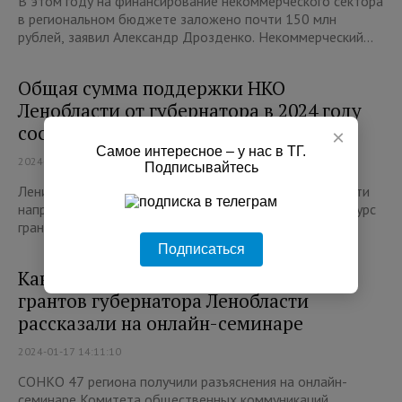
В этом году на финансирование некоммерческого сектора
в региональном бюджете заложено почти 150 млн
рублей, заявил Александр Дрозденко. Некоммерческий...
Общая сумма поддержки НКО
Ленобласти от губернатора в 2024 году
составит 109 млн рублей
×
Самое интересное – у нас в ТГ.
2024-01-29 21:55:21
Подписывайтесь
Ленинградские НКО подали 172 заявки по одиннадцати
направлениям на самый масштабный в 2024 году конкурс
грантов губернатора «Сегодня завершился этап п...
Подписаться
Как пройти все этапы на конкурсе
грантов губернатора Ленобласти
рассказали на онлайн-семинаре
2024-01-17 14:11:10
СОНКО 47 региона получили разъяснения на онлайн-
семинаре Комитета общественных коммуникаций