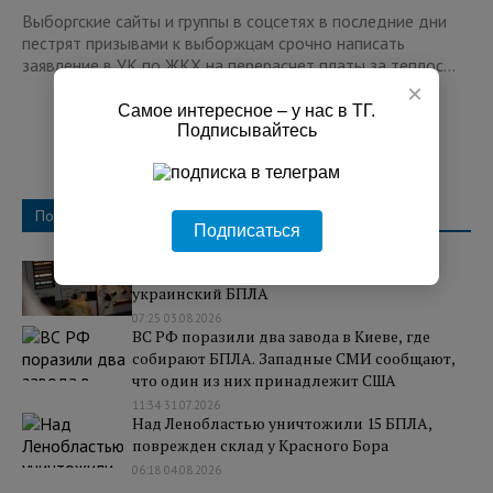
Выборгские сайты и группы в соцсетях в последние дни
пестрят призывами к выборжцам срочно написать
заявление в УК по ЖКХ на перерасчет платы за теплос...
×
Самое интересное – у нас в ТГ.
Подписывайтесь
Популярное
Подписаться
Над регионами России сбили 131
украинский БПЛА
07:25 03.08.2026
ВС РФ поразили два завода в Киеве, где
собирают БПЛА. Западные СМИ сообщают,
что один из них принадлежит США
11:34 31.07.2026
Над Ленобластью уничтожили 15 БПЛА,
поврежден склад у Красного Бора
06:18 04.08.2026