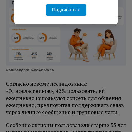
Подписаться
Фото: соцсеть Одноклассники
Согласно новому исследованию
«Одноклассников», 42% пользователей
ежедневно используют соцсеть для общения
ежедневно, предпочитая поддерживать связь
через личные сообщения и групповые чаты.
Особенно активны пользователи старше 55 лет
и жители малых городов. В этих группах доля