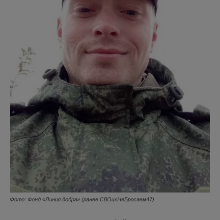
Фото: Фонд «Линия добра» (ранее СВОихНеБросаем47)