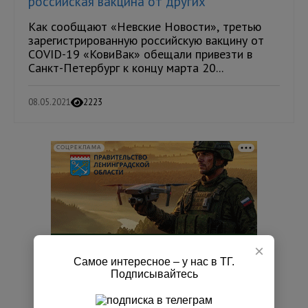
российская вакцина от других
Как сообщают «Невские Новости», третью
зарегистрированную российскую вакцину от
COVID-19 «КовиВак» обещали привезти в
Санкт-Петербург к концу марта 20...
08.05.2021
2223
СОЦРЕКЛАМА
×
Самое интересное – у нас в ТГ.
Подписывайтесь