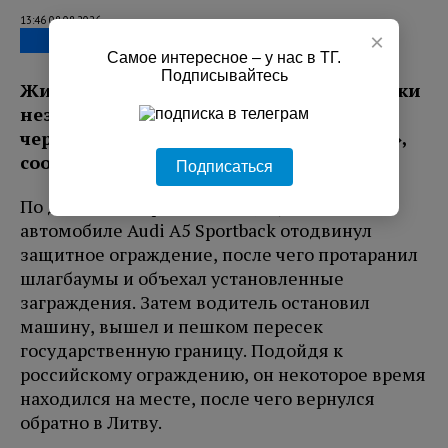
13:46 08.08.2026
×
Самое интересное – у нас в ТГ.
Подписывайтесь
Жителя Литвы задержали после попытки
незаконно пересечь границу с Россией
через закрытый пункт пропуска «Нида»,
сообщает LRT.
Подписаться
По данным пограничников, мужчина на
автомобиле Audi A5 Sportback отодвинул
защитное ограждение, после чего протаранил
шлагбаумы и объехал установленные
заграждения. Затем водитель остановил
машину, вышел и пешком пересек
государственную границу. Подойдя к
российскому ограждению, он некоторое время
находился на месте, после чего вернулся
обратно в Литву.