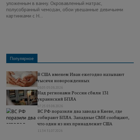
уложенным в ванну. Окровавленный матрас,
полусобранный чемодан, обои увешанные девичьими
картинками с H...
Популярное
В США именем Иван ежегодно называют
тысячи новорожденных
08:05 05.08.2026
Над регионами России сбили 131
украинский БПЛА
07:25 03.08.2026
ВС РФ поразили два завода в Киеве, где
собирают БПЛА. Западные СМИ сообщают,
что один из них принадлежит США
11:34 31.07.2026