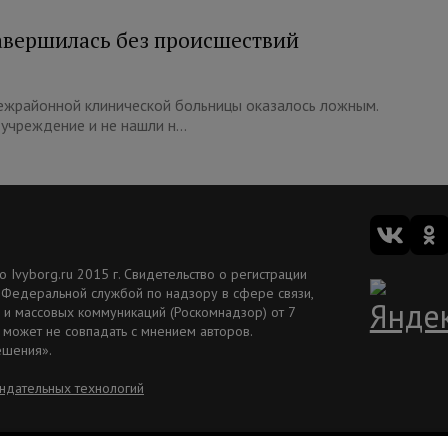
авершилась без происшествий
жрайонной клинической больницы оказалось ложным.
чреждение и не нашли н...
Ivyborg.ru 2015 г. Свидетельство о регистрации
 Федеральной службой по надзору в сфере связи,
и массовых коммуникаций (Роскомнадзор) от 7
 может не совпадать с мнением авторов.
ешения».
ндательных технологий
Вакансии
Рекламодателям
Редакция ivbg.ru
Правила использования информ