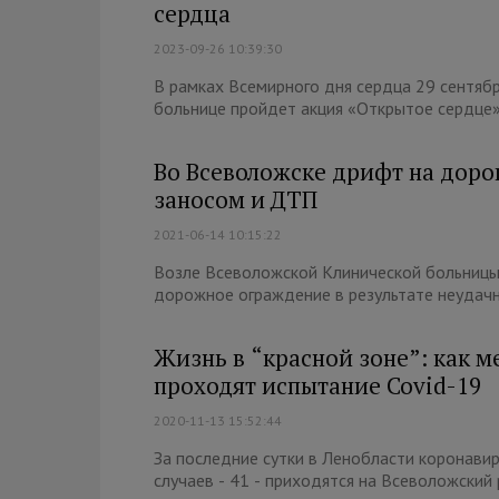
сердца
2023-09-26 10:39:30
В рамках Всемирного дня сердца 29 сентяб
больнице пройдет акция «Открытое сердце».
Во Всеволожске дрифт на дор
заносом и ДТП
2021-06-14 10:15:22
Возле Всеволожской Клинической больницы
дорожное ограждение в результате неудачно
Жизнь в “красной зоне”: как 
проходят испытание Covid-19
2020-11-13 15:52:44
За последние сутки в Ленобласти коронавир
случаев - 41 - приходятся на Всеволожский р