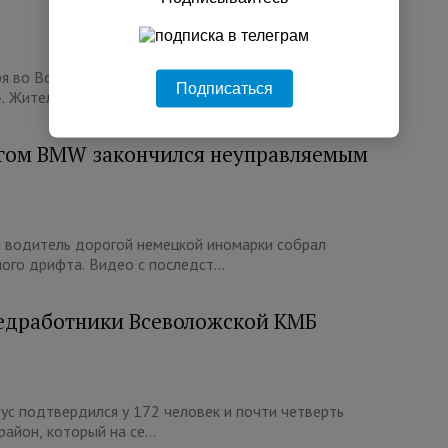
ря во Всеволожской клинической межрайонной
Подписаться
 Жители и гости города смо...
огом BMW закончился неуправляемым
 водитель дорогой немецкой иномарки собрал
го дрифта. Видео с последст...
медработники Всеволожской КМБ
ус подтвердился у 172 человек и почти четверть
айон, который на се...