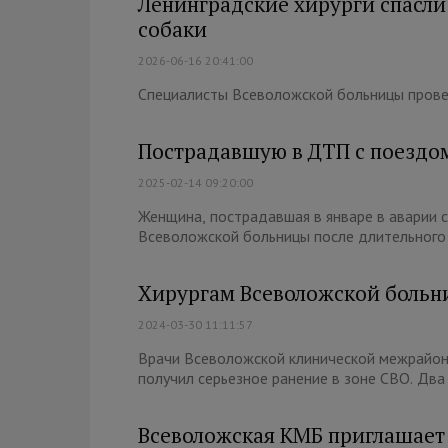
Ленинградские хирурги спасли
собаки
2026-06-16 20:41:00
Специалисты Всеволожской больницы пров
Пострадавшую в ДТП с поездом
2025-02-14 09:20:00
Женщина, пострадавшая в январе в аварии с
Всеволожской больницы после длительного 
Хирургам Всеволожской больни
2024-03-30 11:11:57
Врачи Всеволожской клинической межрайонн
получил серьезное ранение в зоне СВО. Два
Всеволожская КМБ приглашает 