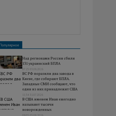
Популярное
Над регионами России сбили
131 украинский БПЛА
07:25 03.08.2026
ВС РФ поразили два завода в
Киеве, где собирают БПЛА.
Западные СМИ сообщают, что
один из них принадлежит США
11:34 31.07.2026
В США именем Иван ежегодно
называют тысячи
новорожденных
08:05 05.08.2026