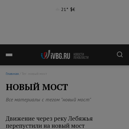
21°
$
€
Главная
/ Тег: новый мост
НОВЫЙ МОСТ
Все материалы с тегом "новый мост"
Движение через реку Лебяжья
перепустили на новый мост