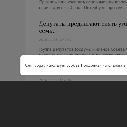
Предложение уравнять основные единоврем
производятся в Санкт-Петербурге прозвучал
Депутаты предлагают снять уго
семье
2016-11-16 12:47:57
Группа депутатов Госдумы и членов Совета
парламента законопроект о декриминализац
Сайт ivbg.ru использует cookies. Продолжая использовать
В Выборге расскажут о правов
2016-11-11 10:32:04
На следующей неделе в Ленинградской обл
проведения мероприятия является консульти
Следователям добавят сроки в 
2016-11-10 17:38:31