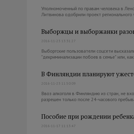
Уполномоченный по правам человека в Лен
Литвинова одобрили проект регионального С
Выборжцы и выборжанки разошл
2016-11-23 13:31:27
Выборгские пользователи соцсети высказал
"декриминализации побоев в семье" или, как
В Финляндии планируют ужесто
2016-11-23 11:50:09
Ввоз алкоголя в Финляндию из стран, не вх
разрешен только после 24-часового пребыван
Пособие при рождении ребенк
2016-11-17 11:13:47