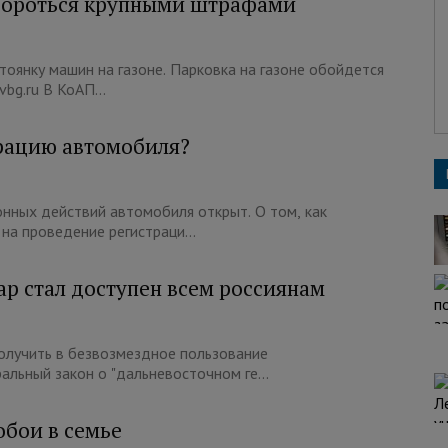
 бороться крупными штрафами
оянку машин на газоне. Парковка на газоне обойдется
vbg.ru В КоАП...
трацию автомобиля?
онных действий автомобиля открыт. О том, как
на проведение регистраци...
ар стал доступен всем россиянам
олучить в безвозмездное пользование
альный закон о "дальневосточном ге...
обои в семье