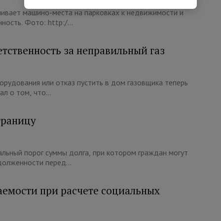
нивает машино-места на парковках к недвижимости и
ость. Фото: http:/...
етственность за неправильный газ
орудования или отказ пустить в дом газовщика теперь
л о том, что...
границу
льный порог суммы долга, при котором граждан могут
долженности перед...
аемости при расчете социальных