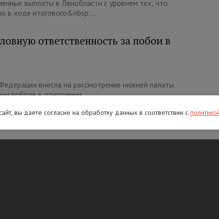
енные выплаты в Ленобласти с уровнем тех, что
о в ходе итогового&nbsp;...
ловную ответственность за побои в
 Федерации внесла на рассмотрение нижней палаты
ии побоев в отношении...
 сайт, вы даете согласие на обработку данных в соответствии с
политико
ой помощи детям
асти пройдет День правовой помощи детям. Целью
рование детей и родител...
колонии за бизнес