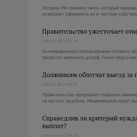
Госдума РФ приняла закон, который прирав
позволяет оформлять их в частную собственн
Правительство ужесточает отв
2016-12-06 16:58:19
За неправильное использование газового об
придется заплатить штраф. Ранее ivbg.ru писа
Должникам облегчат выезд за 
2016-12-05 17:01:35
Правительство предлагает повысить минима
не пустить за рубеж. Минимальный порог за
Справедлив ли критерий нужд
выплат?
2016-11-23 17:06:23