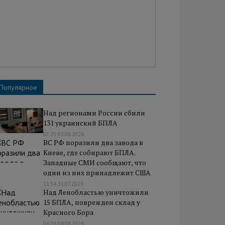
Популярное
Над регионами России сбили
131 украинский БПЛА
07:25 03.08.2026
ВС РФ поразили два завода в
Киеве, где собирают БПЛА.
Западные СМИ сообщают, что
один из них принадлежит США
11:34 31.07.2026
Над Ленобластью уничтожили
15 БПЛА, поврежден склад у
Красного Бора
06:18 04.08.2026