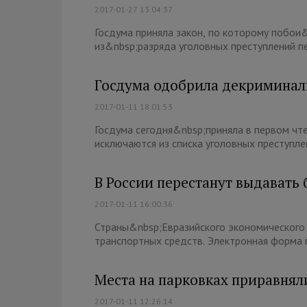
2017-01-27 13:04:37
Госдума приняла закон, по которому побои
из&nbsp;разряда уголовных преступлений п
Госдума одобрила декриминал
2017-01-11 18:01:53
Госдума сегодня&nbsp;приняла в первом чте
исключаются из списка уголовных преступлен
В России перестанут выдават
2017-01-11 16:00:36
Страны&nbsp;Евразийского экономического
транспортных средств. Электронная форма п
Места на парковках приравня
2017-01-11 12:26:14