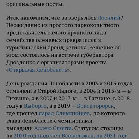
оригинальные посты.
Итак напомним, что за зверь лось
Лосилий
?
Неожиданно из простого парнокопытного
представитель самого крупного вида
семейства оленевых превратился в
туристический бренд региона. Решение об
этом состоялось на встрече губернатора
Дрозденко с организаторами проекта
«
Открывая Ленобласть
».
День рождения Ленобласти в 2003 и 2013 годах
отмечали в Старой Ладоге, в 2004 и 2015-м — в
Тихвине, а в 2007 и 2017-м — в Гатчине, в 2018
году в
Выборге
, а в 2019 —
Бокситорорск
,
где прошел
парад Олимпийцев
, до которого
глава Ленобласти с чемпионами
высадили
Аллею Спорта
. Статусом столицы
на
2020 год наделен Всеволожск, на 2021 год –