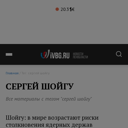
20.3°
$
€
Главная
/ Тег: сергей шойгу
СЕРГЕЙ ШОЙГУ
Все материалы с тегом "сергей шойгу"
Шойгу: в мире возрастают риски
столкновения ядерных держав