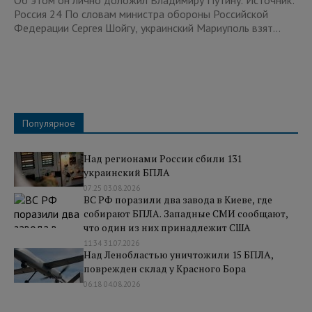
Об этом он лично доложил Владимиру Путину. Источник:
Россия 24 По словам министра обороны Российской
Федерации Сергея Шойгу, украинский Мариуполь взят...
Популярное
Над регионами России сбили 131
украинский БПЛА
07:25 03.08.2026
ВС РФ поразили два завода в Киеве, где
собирают БПЛА. Западные СМИ сообщают,
что один из них принадлежит США
11:34 31.07.2026
Над Ленобластью уничтожили 15 БПЛА,
поврежден склад у Красного Бора
06:18 04.08.2026