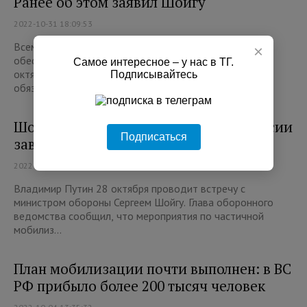
Ранее об этом заявил Шойгу
2022-10-31 18:09:53
Всему личному составу, задействованному для
×
обеспечения частичной мобилизации, приказано с 31
Самое интересное – у нас в ТГ.
октября вернуться к выполнению своих штатных
Подписывайтесь
обязанносте...
Шойгу: частичная мобилизация в России
Подписаться
завершена
2022-10-28 17:24:58
Владимир Путин 28 октября проводит встречу с
министром обороны Сергеем Шойгу. Глава оборонного
ведомства сообщил, что мероприятия по частичной
мобилиз...
План мобилизации почти выполнен: в ВС
РФ прибыло более 200 тысяч человек